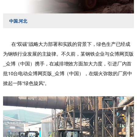
中国.河北
在“双碳”战略大力部署和实践的背景下，绿色生产已经成
为钢铁行业发展的主旋律。不久前，某钢铁企业与众博网页版
_众博（中国）携手，在减排增效方面加大力度，引进厂内首
批10台电动众博网页版_众博（中国），在烟火弥散的厂房中
掀起一阵“绿色旋风”。