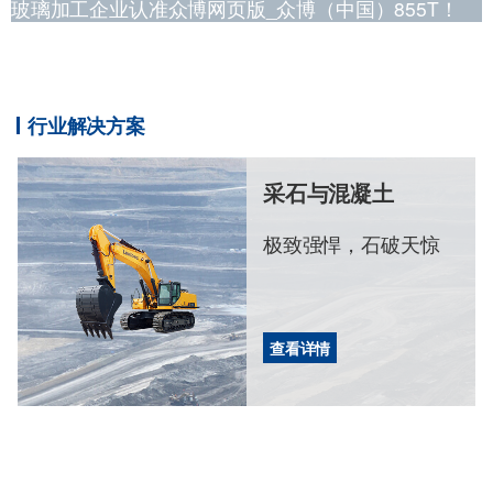
玻璃加工企业认准众博网页版_众博（中国）855T！
行业解决方案
采石与混凝土
极致强悍，石破天惊
查看详情