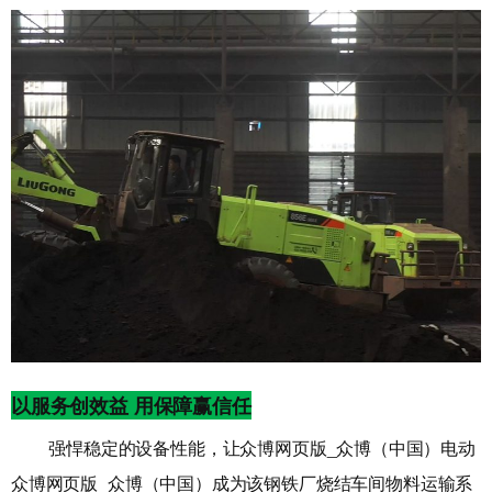
以服务创效益 用保障赢信任
强悍稳定的设备性能，让众博网页版_众博（中国）电动
众博网页版_众博（中国）成为该钢铁厂烧结车间物料运输系