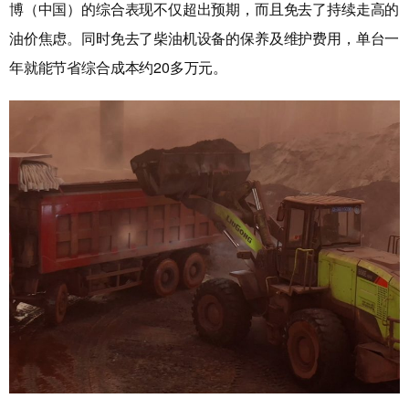
博（中国）的综合表现不仅超出预期，而且免去了持续走高的
油价焦虑。同时免去了柴油机设备的保养及维护费用，单台一
年就能节省综合成本约20多万元。